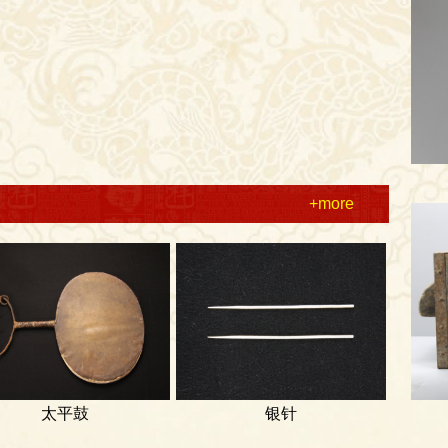
+more
太平鼓
银针