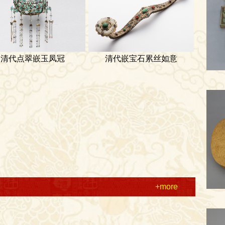
清代点翠嵌玉凤冠
清代嵌宝石累丝如意
+more