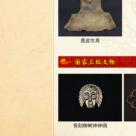
鹿皮坎肩
骨刻柳树神神偶