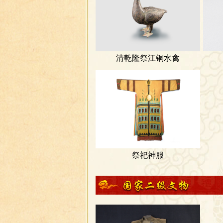
清乾隆祭江铜水禽
祭祀神服