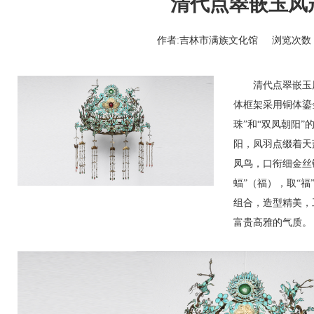
清代点翠嵌玉凤
作者:吉林市满族文化馆
浏览次数：
清代点翠嵌玉凤
体框架采用铜体鎏
珠”和“双凤朝阳
阳，凤羽点缀着天
凤鸟，口衔细金丝
蝠”（福），取“
组合，造型精美，
富贵高雅的气质。