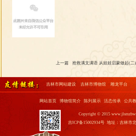
上一篇 抢救满文满语 从娃娃启蒙做起(二
吉林市网站建设
吉林市博物馆
雕龙平台
网站首页
博物馆简介
陈列展示
活态传承
公共
Copyright © 2015 www.jls
吉ICP备15002934号
地址：吉林市北